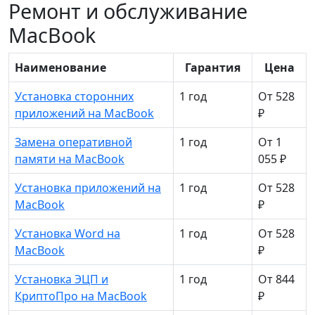
Ремонт и обслуживание
MacBook
Наименование
Гарантия
Цена
Установка сторонних
1 год
От 528
приложений на MacBook
₽
Замена оперативной
1 год
От 1
памяти на MacBook
055 ₽
Установка приложений на
1 год
От 528
MacBook
₽
Установка Word на
1 год
От 528
MacBook
₽
Установка ЭЦП и
1 год
От 844
КриптоПро на MacBook
₽