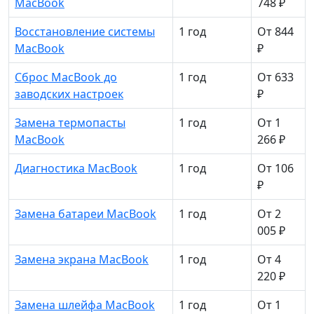
MacBook
748 ₽
Восстановление системы
1 год
От 844
MacBook
₽
Сброс MacBook до
1 год
От 633
заводских настроек
₽
Замена термопасты
1 год
От 1
MacBook
266 ₽
Диагностика MacBook
1 год
От 106
₽
Замена батареи MacBook
1 год
От 2
005 ₽
Замена экрана MacBook
1 год
От 4
220 ₽
Замена шлейфа MacBook
1 год
От 1