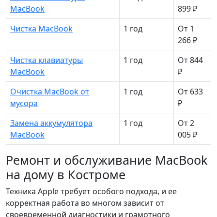
MacBook
899 ₽
Чистка MacBook
1 год
От 1
266 ₽
Чистка клавиатуры
1 год
От 844
MacBook
₽
Очистка MacBook от
1 год
От 633
мусора
₽
Замена аккумулятора
1 год
От 2
MacBook
005 ₽
Ремонт и обслуживание MacBook
на дому в Костроме
Техника Apple требует особого подхода, и ее
корректная работа во многом зависит от
своевременной диагностики и грамотного