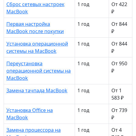
Сброс сетевых настроек
1 год
От 422
MacBook
₽
Первая настройка
1 год
От 844
MacBook после покупки
₽
Установка операционной
1 год
От 844
системы на MacBook
₽
Переустановка
1 год
От 950
операционной системы на
₽
MacBook
Замена тачпада MacBook
1 год
От 1
583 ₽
Установка Office на
1 год
От 739
MacBook
₽
Замена процессора на
1 год
От 4