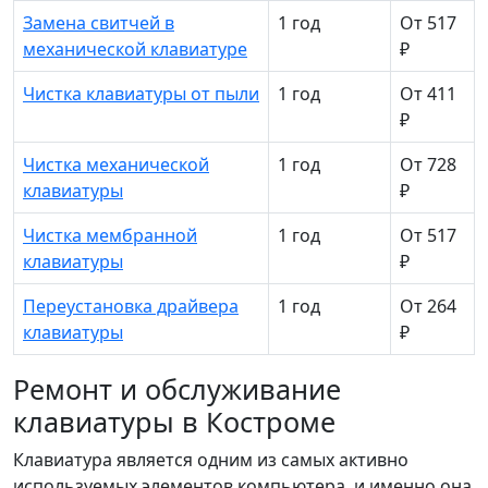
Замена свитчей в
1 год
От 517
механической клавиатуре
₽
Чистка клавиатуры от пыли
1 год
От 411
₽
Чистка механической
1 год
От 728
клавиатуры
₽
Чистка мембранной
1 год
От 517
клавиатуры
₽
Переустановка драйвера
1 год
От 264
клавиатуры
₽
Ремонт и обслуживание
клавиатуры в Костроме
Клавиатура является одним из самых активно
используемых элементов компьютера, и именно она