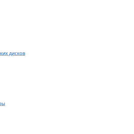
ких дисков
ры