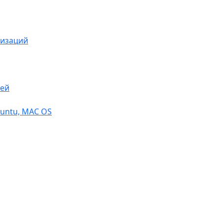
низаций
тей
buntu, МАС OS