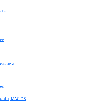
сты
ки
низаций
тей
buntu, МАС OS