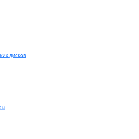
ких дисков
ры