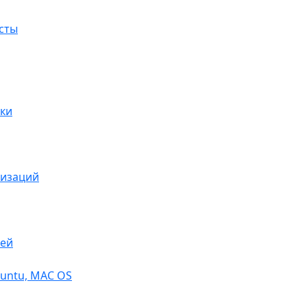
сты
ки
низаций
тей
buntu, МАС OS