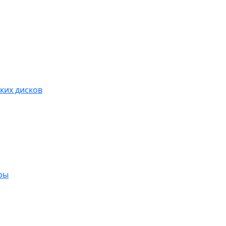
ких дисков
ры