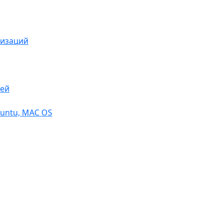
низаций
тей
buntu, МАС OS