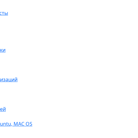
сты
ки
низаций
тей
buntu, МАС OS