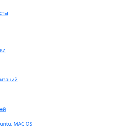
сты
ки
низаций
тей
buntu, МАС OS