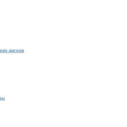
ких дисков
ры