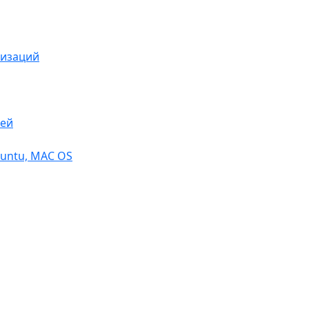
низаций
тей
buntu, МАС OS