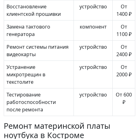
Восстановление
устройство
От
клиентской прошивки
1400 ₽
Замена тактового
компонент
От
генератора
1100 ₽
Ремонт системы питания
устройство
От
видеокарты
2400 ₽
Устранение
устройство
От
микротрещин в
2000 ₽
текстолите
Тестирование
устройство
От 600
работоспособности
₽
после ремонта
Ремонт материнской платы
ноутбука в Костроме