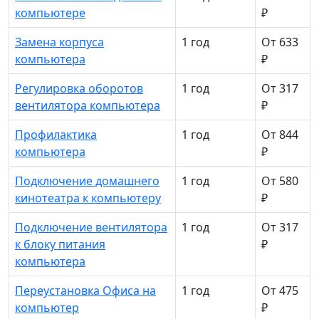
компьютере
₽
Замена корпуса
1 год
От 633
компьютера
₽
Регулировка оборотов
1 год
От 317
вентилятора компьютера
₽
Профилактика
1 год
От 844
компьютера
₽
Подключение домашнего
1 год
От 580
кинотеатра к компьютеру
₽
Подключение вентилятора
1 год
От 317
к блоку питания
₽
компьютера
Переустановка Офиса на
1 год
От 475
компьютер
₽