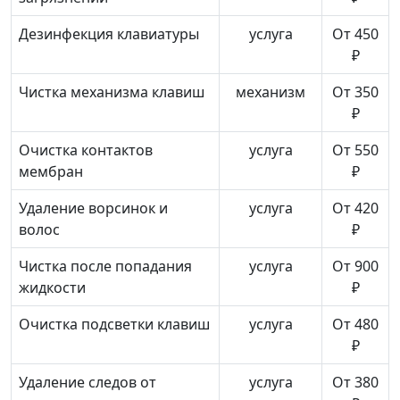
Дезинфекция клавиатуры
услуга
От 450
₽
Чистка механизма клавиш
механизм
От 350
₽
Очистка контактов
услуга
От 550
мембран
₽
Удаление ворсинок и
услуга
От 420
волос
₽
Чистка после попадания
услуга
От 900
жидкости
₽
Очистка подсветки клавиш
услуга
От 480
₽
Удаление следов от
услуга
От 380