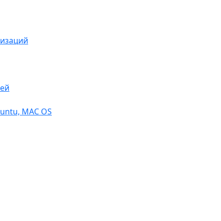
низаций
тей
buntu, МАС OS