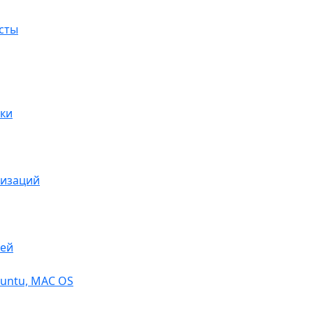
сты
ки
низаций
тей
buntu, МАС OS