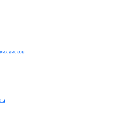
ких дисков
ры