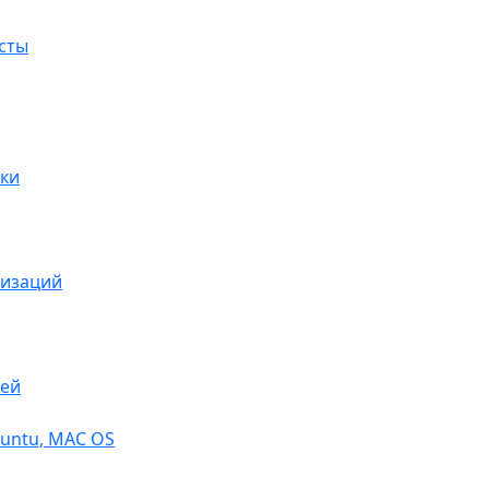
сты
ки
низаций
тей
buntu, МАС OS