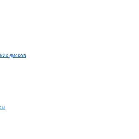
ких дисков
ры