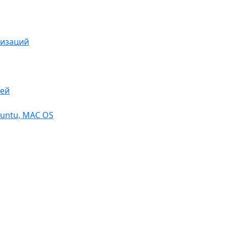
низаций
тей
buntu, МАС OS