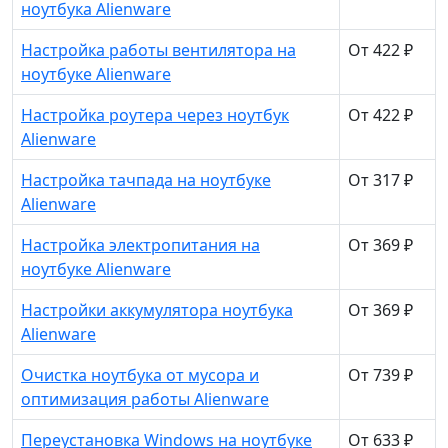
ноутбука Alienware
Настройка работы вентилятора на
От 422 ₽
ноутбуке Alienware
Настройка роутера через ноутбук
От 422 ₽
Alienware
Настройка тачпада на ноутбуке
От 317 ₽
Alienware
Настройка электропитания на
От 369 ₽
ноутбуке Alienware
Настройки аккумулятора ноутбука
От 369 ₽
Alienware
Очистка ноутбука от мусора и
От 739 ₽
оптимизация работы Alienware
Переустановка Windows на ноутбуке
От 633 ₽