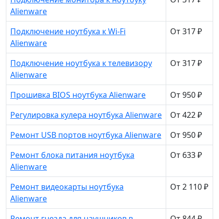
Alienware
Подключение ноутбука к Wi-Fi
От 317 ₽
Alienware
Подключение ноутбука к телевизору
От 317 ₽
Alienware
Прошивка BIOS ноутбука Alienware
От 950 ₽
Регулировка кулера ноутбука Alienware
От 422 ₽
Ремонт USB портов ноутбука Alienware
От 950 ₽
Ремонт блока питания ноутбука
От 633 ₽
Alienware
Ремонт видеокарты ноутбука
От 2 110 ₽
Alienware
Ремонт гнезда для наушников в
От 844 ₽